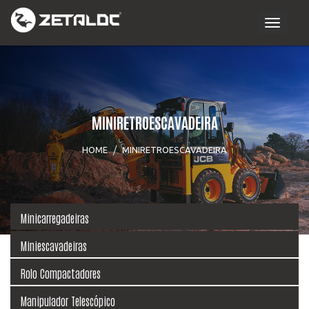
Toggle
navigati
MINIRETROESCAVADEIRA
HOME
MINIRETROESCAVADEIRA
Minicarregadeiras
Miniescavadeiras
Rolo Compactadores
Manipulador Telescópico