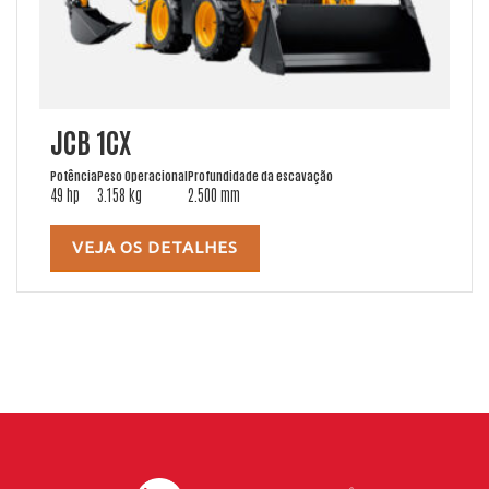
JCB 1CX
Potência
Peso Operacional
Profundidade da escavação
49 hp
3.158 kg
2.500 mm
VEJA OS DETALHES