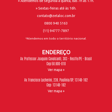
» Atendemos de segunda a quinta, das 7h às 17h.
» Sextas-feiras até às 16h.
contato@zetaloc.com.br
0800 940 5163
(11) 94777-7897
*Atendemos em todo o território nacional.
ENDEREÇO
Av. Professor Joaquim Cavalcanti, 303 - Recife/PE - Brasil
Cep:50.800-010
Ver mapa »
Av. Francisco Lucherini, 239, Paulínia/SP, 13148-162
Cep: 13148-162
Ver mapa »