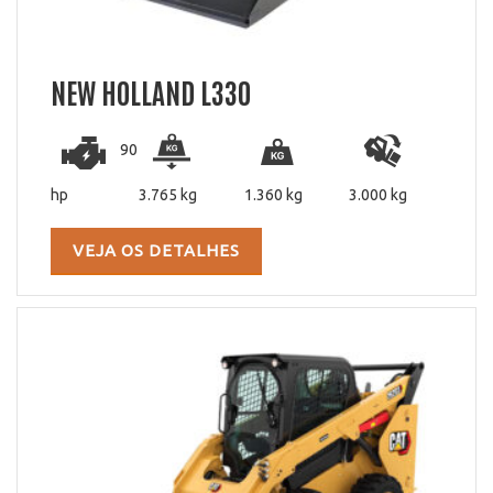
NEW HOLLAND L330
90
hp
3.765 kg
1.360 kg
3.000 kg
VEJA OS DETALHES