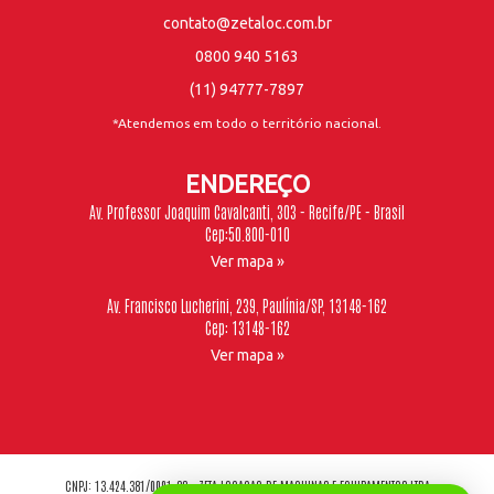
contato@zetaloc.com.br
0800 940 5163
(11) 94777-7897
*Atendemos em todo o território nacional.
ENDEREÇO
Av. Professor Joaquim Cavalcanti, 303 - Recife/PE - Brasil
Cep:50.800-010
Ver mapa »
Av. Francisco Lucherini, 239, Paulínia/SP, 13148-162
Cep: 13148-162
Ver mapa »
CNPJ: 13.424.381/0001-88 - ZETA LOCACAO DE MAQUINAS E EQUIPAMENTOS LTDA