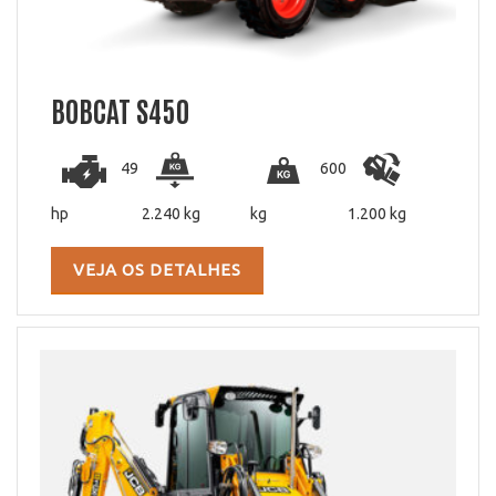
BOBCAT S450
49
600
hp
2.240 kg
kg
1.200 kg
VEJA OS DETALHES