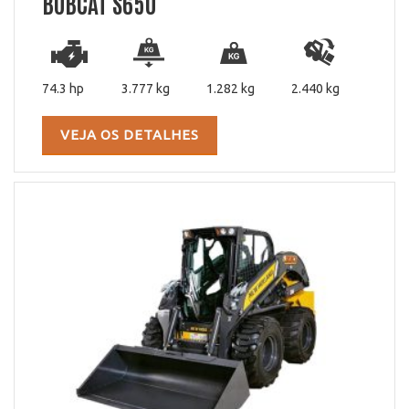
BOBCAT S650
74.3 hp
3.777 kg
1.282 kg
2.440 kg
VEJA OS DETALHES