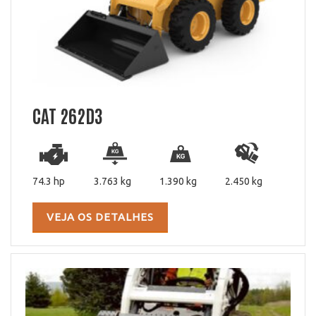
CAT 262D3
74.3 hp
3.763 kg
1.390 kg
2.450 kg
VEJA OS DETALHES