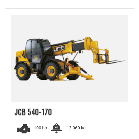
JCB 540-170
100 hp
12.060 kg