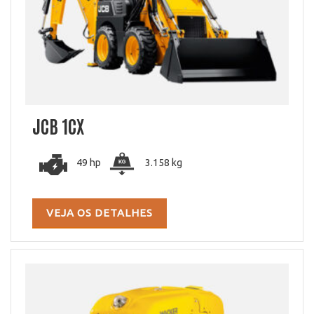
JCB 1CX
49 hp
3.158 kg
VEJA OS DETALHES